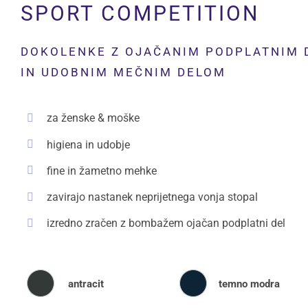
SPORT COMPETITION
DOKOLENKE Z OJAČANIM PODPLATNIM D
IN UDOBNIM MEČNIM DELOM
za ženske & moške
higiena in udobje
fine in žametno mehke
zavirajo nastanek neprijetnega vonja stopal
izredno zračen z bombažem ojačan podplatni del
antracit
temno modra