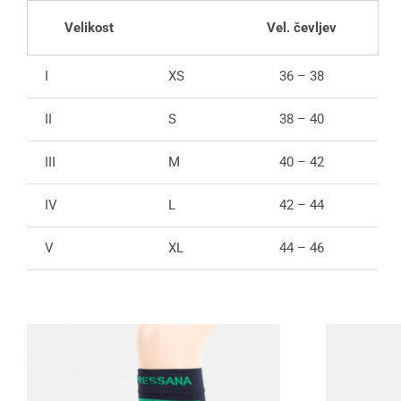
Velikost
Vel. čevljev
I
XS
36 – 38
II
S
38 – 40
III
M
40 – 42
IV
L
42 – 44
V
XL
44 – 46