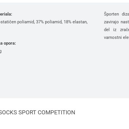
riala:
Športen diza
statičen poliamid, 37% poliamid, 18% elastan,
zavirajo nas
del iz zrač
varnostni ele
a opora:
g
SOCKS SPORT COMPETITION