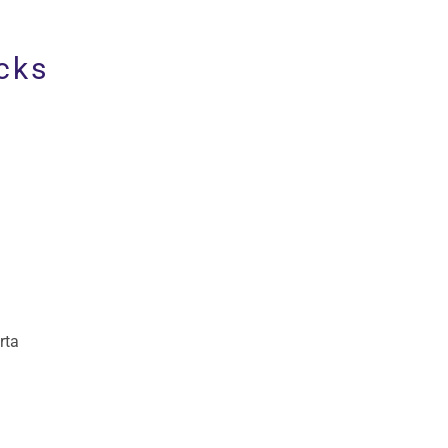
cks
rta