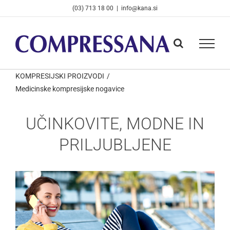
Skip
(03) 713 18 00
|
info@kana.si
to
content
KOMPRESIJSKI PROIZVODI
Medicinske kompresijske nogavice
UČINKOVITE, MODNE IN
PRILJUBLJENE