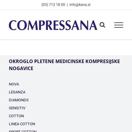
Skip
(03) 713 18 00
|
info@kana.si
to
content
OKROGLO PLETENE MEDICINSKE KOMPRESIJSKE
NOGAVICE
NOVA
LEGANZA
DIAMONDS
SENSITIV
COTTON
LINEA COTTON
SPORT COTTON