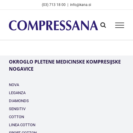
Skip
(03) 713 18 00
|
info@kana.si
to
content
OKROGLO PLETENE MEDICINSKE KOMPRESIJSKE
NOGAVICE
NOVA
LEGANZA
DIAMONDS
SENSITIV
COTTON
LINEA COTTON
SPORT COTTON